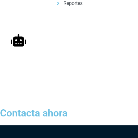
Reportes
Automatizacion de Procesos
Automatización de procesos para empresas y
profesionales, con ayuda de inteligencia artificial.
Contacta ahora