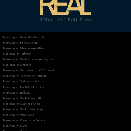
Marketing en Serna del Monte, La
Marketing en Pineda de Mar
Marketing en Manzanares el Real
Marketing en Tielmes
Marketing en Santos de la Humosa, Los
Marketing en Gironella
Marketing en San Lorenzo de El Escorial
Marketing en Torrelles de Llobregat
Marketing en Colmenar del Arroyo
Marketing en Castellfollit del Boix
Marketing en Bellprat
Marketing en Santa Maria d’Oló
Marketing en Cabrera d’Anoia
Marketing en Sant Quirze Safaja
Marketing en Viladecans
Marketing en Calonge de Segarra
Marketing en Cádiz