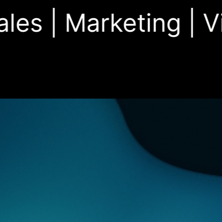
es |
Marketing |
Vid