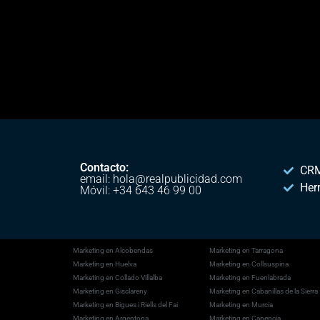
Contacto:
CRM
email: hola@realpublicidad.com
Her
Móvil: +34 643 46 99 00
Marketing en Alcobendas
Marketing en Tarragona
Marketing en Huelva
Marketing en Collsuspina
Marketing en Collado Villalba
Marketing en Fuenlabrada
Marketing en Gisclareny
Marketing en Cabanillas de la Sierra
Marketing en Bigues i Riells del Fai
Marketing en Murcia
Marketing en Argentona
Marketing en Canencia