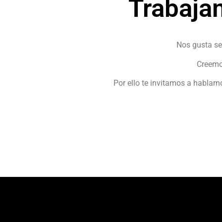
Trabaja
Nos gusta se
Creemos
Por ello te invitamos a hablar