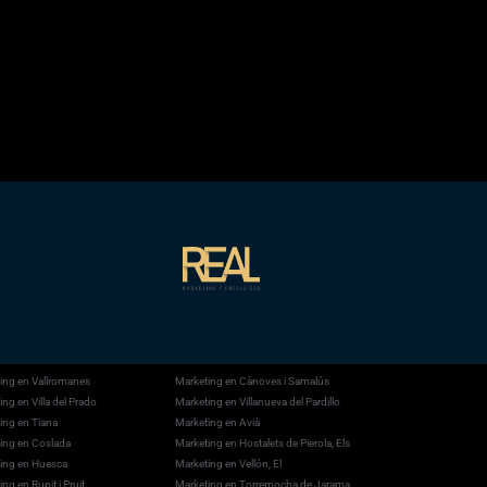
ing en Vallromanes
Marketing en Cànoves i Samalús
ng en Villa del Prado
Marketing en Villanueva del Pardillo
ing en Tiana
Marketing en Avià
ing en Coslada
Marketing en Hostalets de Pierola, Els
ing en Huesca
Marketing en Vellón, El
ng en Rupit i Pruit
Marketing en Torremocha de Jarama