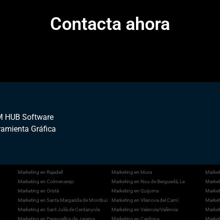
Contacta ahora
 HUB Software
ramienta Gráfica
Marketing en Rajadell
Marketing en Mura
Market
Marketing en Colmenarejo
Marketing en Nou de Berguedà, La
Marketi
Marketing en Oristà
Marketing en Quijorna
Market
Marketing en Santa Margarida de Montbui
Marketing en Vilanova del Camí
Market
Marketing en Sant Julià de Cerdanyola
Marketing en Valencia/València
Market
Marketing en Paracuellos de Jarama
Marketing en Cardona
Marketi