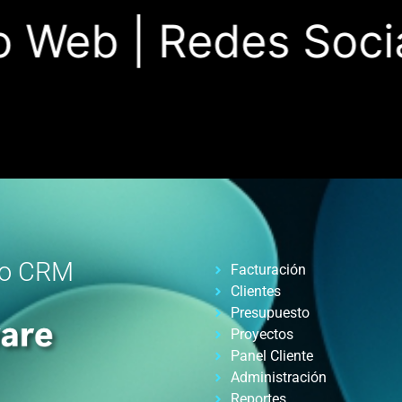
 Web |
Redes Social
ro CRM
Facturación
Clientes
Presupuesto
Proyectos
Panel Cliente
Administración
Reportes