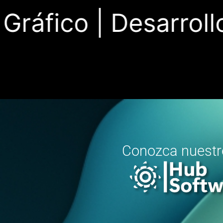
ráfico |
Desarrollo
Conozca nuest