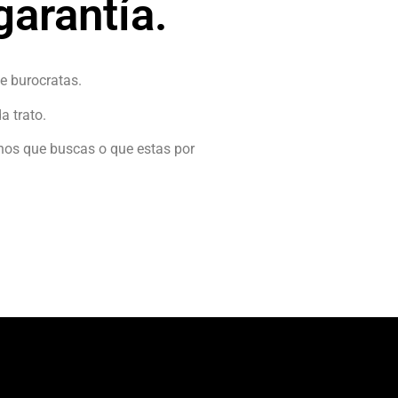
arantía.
e burocratas.
a trato.
anos que buscas o que estas por