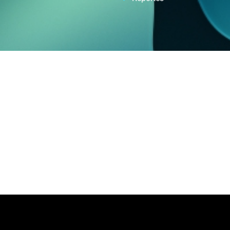
Automatizacion de Procesos
de procesos para empresas y profesionales, con ayuda de intelige