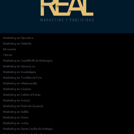
Marketing en Gipuzkoa
Marketing en Palafolls
Mi cuenta
Tienda
Marketing en Castellfollit de Riubregós
Marketing en Llacuna, La
Marketing en Guadalajara
Marketing en Torrelles de Foix
Marketing en Viladecavalls
Marketing en Cáceres
Marketing en Caldes d’Estrac
Marketing en Avinyó
Marketing en Prats de Lluçanès
Marketing en Gallifa
Marketing en Òrrius
Marketing en Jorba
Marketing en Santa Cecília de Voltregà