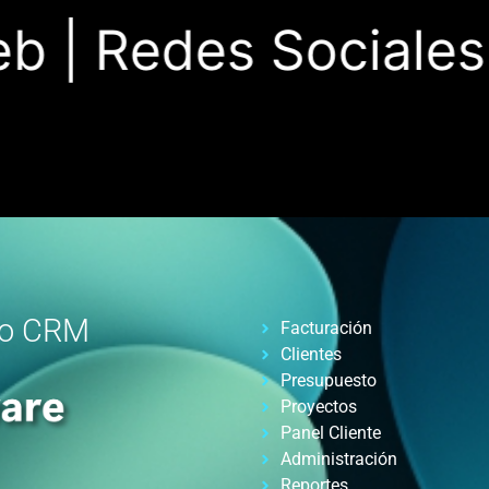
 |
Redes Sociales |
ro CRM
Facturación
Clientes
Presupuesto
Proyectos
Panel Cliente
Administración
Reportes