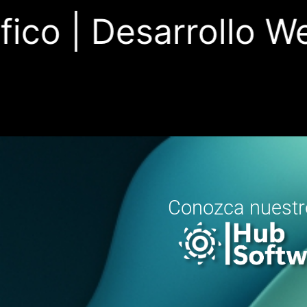
co |
Desarrollo Web
Conozca nuest