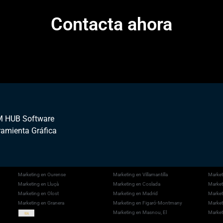
Contacta ahora
 HUB Software
ramienta Gráfica
Marketing en Ourense
Marketing en Villamantilla
Market
Marketing en Lluçà
Marketing en Coslada
Market
Marketing en Olost
Marketing en Madrid
Market
Marketing en Granera
Marketing en Figaró-Montmany
Market
Marketing en Masnou, El
Market