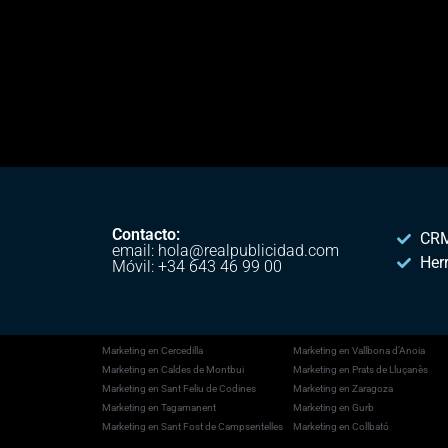
Contacto:
CRM
email: hola@realpublicidad.com
Her
Móvil: +34 643 46 99 00
Marketing en Cercedilla
Marketing en Vallbona d’Anoia
Marketing en Caldes de Montbui
Marketing en Prats de Lluçanès
Marketing en Sant Feliu de Codines
Marketing en Zaragoza
Marketing en Tagamanent
Marketing en Gurb
Marketing en Sant Fost de Campsentelles
Marketing en Collbató