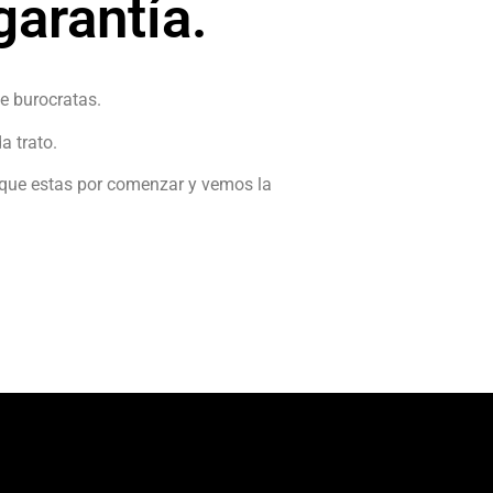
arantía.
e burocratas.
a trato.
o que estas por comenzar y vemos la