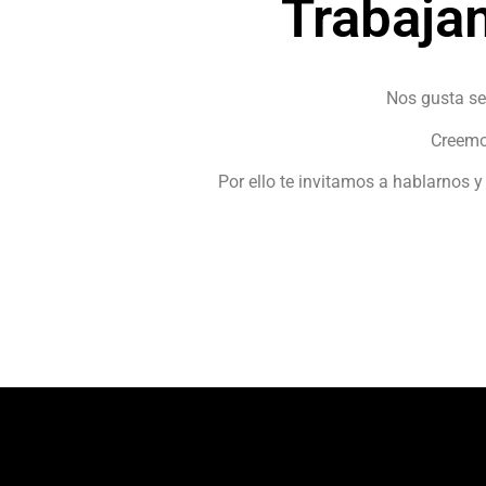
Trabaja
Nos gusta se
Creemos
Por ello te invitamos a hablarnos 