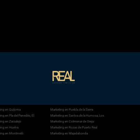
ing en Quijorna
Marketing en Puebla de la Sierra
ing en Pla del Penedès, El
Marketing en Santos de la Humosa, Los
ing en Zarzalejo
Marketing en Colmenar de Oreja
ing en Huelva
Marketing en Rozas de Puerto Real
ing en Montmeló
Marketing en Majadahonda