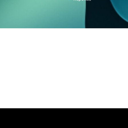
Automatizacion de Procesos
de procesos para empresas y profesionales, con ayuda de intelige