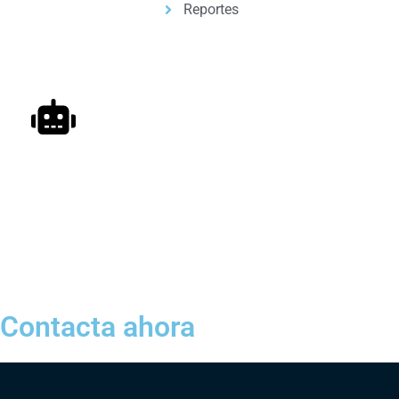
Reportes
Automatizacion de Procesos
Automatización de procesos para empresas y
profesionales, con ayuda de inteligencia artificial.
Contacta ahora