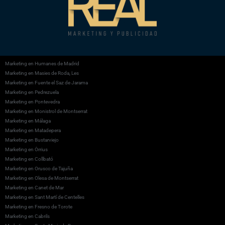
Marketing en Humanes de Madrid
Marketing en Masies de Roda, Les
Marketing en Fuente el Saz de Jarama
Marketing en Pedrezuela
Marketing en Pontevedra
Marketing en Monistrol de Montserrat
Marketing en Málaga
Marketing en Matadepera
Marketing en Bustarviejo
Marketing en Òrrius
Marketing en Collbató
Marketing en Orusco de Tajuña
Marketing en Olesa de Montserrat
Marketing en Canet de Mar
Marketing en Sant Martí de Centelles
Marketing en Fresno de Torote
Marketing en Cabrils