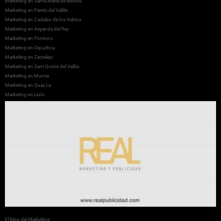
Marketing en Santa Maria de Besora
Marketing en Parets del Vallès
Marketing en Cadalso de los Vidrios
Marketing en Arganda del Rey
Marketing en Pontons
Marketing en Gipuzkoa
Marketing en Zarzalejo
Marketing en Sant Quirze del Vallès
Marketing en Murcia
Marketing en Quar, La
Marketing en León
El blog del Marketing