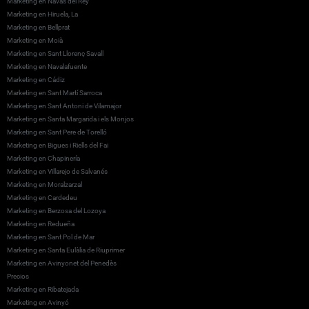
Marketing en Navas del Rey
Marketing en Hiruela, La
Marketing en Bellprat
Marketing en Moià
Marketing en Sant Llorenç Savall
Marketing en Navalafuente
Marketing en Cádiz
Marketing en Sant Martí Sarroca
Marketing en Sant Antoni de Vilamajor
Marketing en Santa Margarida i els Monjos
Marketing en Sant Pere de Torelló
Marketing en Bigues i Riells del Fai
Marketing en Chapinería
Marketing en Villarejo de Salvanés
Marketing en Moralzarzal
Marketing en Cardedeu
Marketing en Berzosa del Lozoya
Marketing en Redueña
Marketing en Sant Pol de Mar
Marketing en Santa Eulàlia de Riuprimer
Marketing en Avinyonet del Penedès
Precios
Marketing en Ribatejada
Marketing en Avinyó