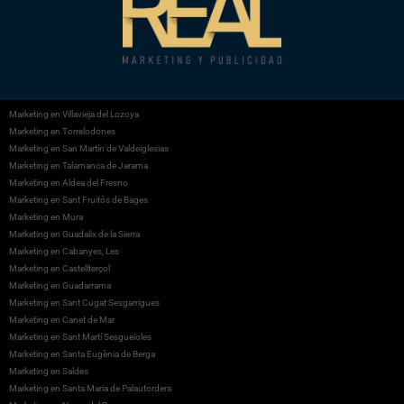
Marketing en Villavieja del Lozoya
Marketing en Torrelodones
Marketing en San Martín de Valdeiglesias
Marketing en Talamanca de Jarama
Marketing en Aldea del Fresno
Marketing en Sant Fruitós de Bages
Marketing en Mura
Marketing en Guadalix de la Sierra
Marketing en Cabanyes, Les
Marketing en Castellterçol
Marketing en Guadarrama
Marketing en Sant Cugat Sesgarrigues
Marketing en Canet de Mar
Marketing en Sant Martí Sesgueioles
Marketing en Santa Eugènia de Berga
Marketing en Saldes
Marketing en Santa Maria de Palautordera