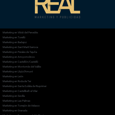
Marketing en Vilobí del Penedès
Marketing en Torelló
Marketing en Badajoz
Marketing en Sant Martí Sarroca
Marketing en Perales de Tajuña
Marketing en Arroyomolinos
Marketing en Castellón/Castelló
Marketing en Montornès del Vallès
Marketing en Lliçà d’Amunt
Marketing en León
Marketing en Roda de Ter
Marketing en Santa Eulàlia de Riuprimer
Marketing en Castellbell i el Vilar
Marketing en Sevilla
Marketing en Las Palmas
Marketing en Torrejón de Velasco
Marketing en Granada