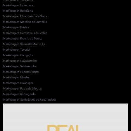
Marketing en Estremera
Marketing en Barcelona
Marketing en Miraflores de la Sierra
Marketing en Moraleja de Enmedio
Marketing en Huelva
Marketing en Cerdanyola del Vallès
Marketing en Fresno de Torote
Marketing en Serna del Monte, La
Marketing en Tavertet
Marketing en Garriga, La
Marketing en Navalcarnero
Marketing en Valdemorillo
Marketing en Puentes Viejas
Marketing en Manlleu
Marketing en Galapagar
Marketing en Pobla de Lillet, La
Marketing en Robregordo
Marketing en Santa Maria de Palautordera