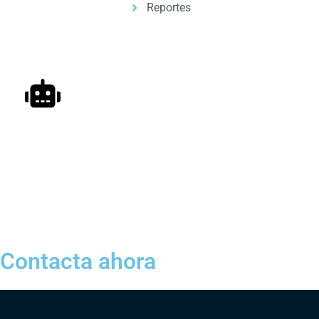
Reportes
Automatizacion de Procesos
Automatización de procesos para empresas y
profesionales, con ayuda de inteligencia artificial.
Contacta ahora