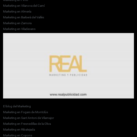
Marketing en Vilanova del Camí
Marketing en Almería
Marketing en Barberà del Vallès
Marketing en Zamora
Marketing en Viladecans
El blog del Marketing
Marketing en Fogars de Montclús
Marketing en Sant Antoni de Vilamajor
Marketing en Fresnedillas de la Oliva
Marketing en Ribatejada
Marketing en Copons