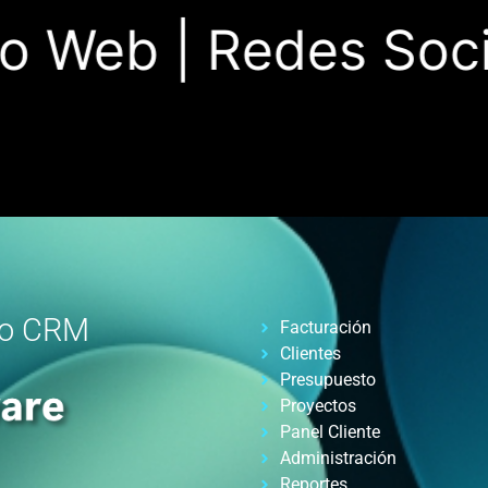
 Web |
Redes Social
ro CRM
Facturación
Clientes
Presupuesto
Proyectos
Panel Cliente
Administración
Reportes