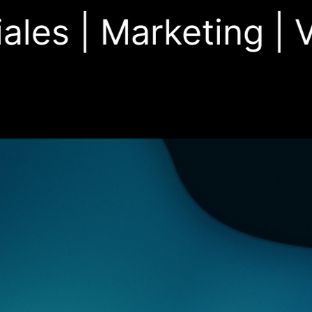
es |
Marketing |
Vi