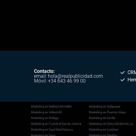
Contacto:
CRM
email: hola@realpublicidad.com
Her
Móvil: +34 643 46 99 00
Marketing en Barberà del Vallès
Marketing en Galapagar
Marketing en Valladolid
Marketing en Puentes Viejas
Marketing en Málaga
Marketing en Sevilla
Marketing en Fuente el Saz de Jarama
Marketing en Serna del Monte, La
Marketing en Sant Martí Sarroca
Marketing en Loeches
Marketing en Seva
Marketing en Perafita