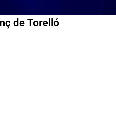
nç de Torelló
Posicionamiento Google
Con tecnica de marketing, SEO y SEM