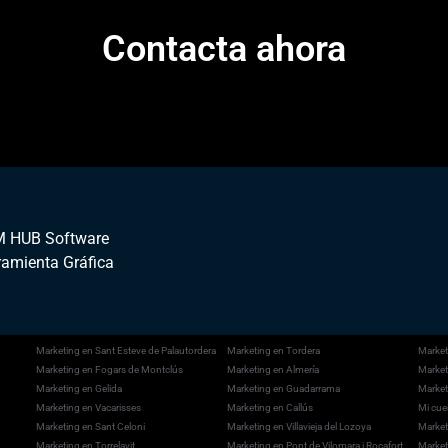
Contacta ahora
 HUB Software
ramienta Gráfica
Marketing en Sant Esteve de Palautordera
Marketing en Tordera
Market
Marketing en Fogars de Montclús
Marketing en Almería
Market
Marketing en Gelida
Marketing en Guadarrama
Market
Marketing en Vacarisses
Marketing en Callús
Mi cue
Marketing en Sant Celoni
Marketing en Villavieja del Lozoya
Market
Marketing en Torrelavit
Marketing en Pont de Vilomara i Rocafort,
Marketi