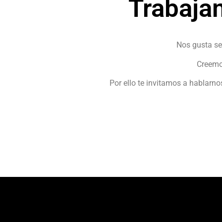
Trabaja
Nos gusta se
Creemos
Por ello te invitamos a hablarn