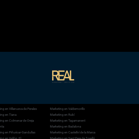
ing en Villanueva de Perales
Marketing en Valdemorillo
ing en Tiana
Marketing en Rubí
ing en Colmenar de Oreja
Marketing en Tagamanent
nta
Marketing en Badalona
ing en Piñuécar-Gandullas
Marketing en Castellví de la Marca
ng en Vellón, El
Marketing en Sant Pere de Torelló