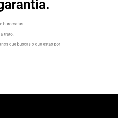
arantía.
e burocratas.
a trato.
tanos que buscas o que estas por