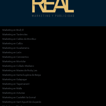
Marketing en Brull, El
Marketing en Tavèrnoles
Marketing en Caldes de Montbui
Marketing en Callús
Marketing en Guadarrama
Marketing en León
Marketing en Cenicientos
Marketing en Montclar
Marketing en Collado Mediano
Marketing en Masies de Roda, Les
Marketing en Santa Eugènia de Berga
Marketing en Galapagar
Marketing en Tagamanent
Marketing en Malla
Marketing en Asturias
Marketing en Castellet i la Gornal
Marketing en Sant Agustí de Lluçanès