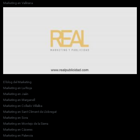
Marketing en Vallirana
El blog del Marketing
Marketing en La Rioja
Marketing en Jaén
Marketing en Marganell
Marketing en Collado Villalba
Marketing en Sant Climent de Llobregat
Marketing en Sora
Marketing en Montejo de la Sierra
Marketing en Cáceres
Marketing en Palencia