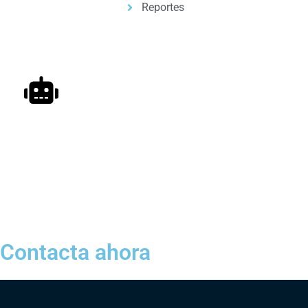
Reportes
Automatizacion de Procesos
Automatización de procesos para empresas y
profesionales, con ayuda de inteligencia artificial.
Contacta ahora