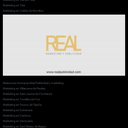
Marketing en Teià
Marketing en Caldes de Montbui
Relaciones Humanas Real Publicidad y marketing
Marketing en Villanueva de Perales
Marketing en Sant Jaume de Frontanyà
Marketing en Torrelles de Foix
Marketing en Orusco de Tajuña
Marketing en Estremera
Marketing en Cardona
Marketing en Venturada
Marketing en Sant Mateu de Bages