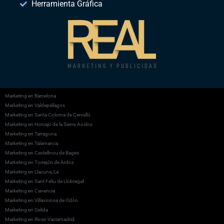
Herramienta Gráfica
Marketing en Barcelona
Marketing en Valdepiélagos
Marketing en Santa Coloma de Cervelló
Marketing en Horcajo de la Sierra-Aoslos
Marketing en Tarragona
Marketing en Talamanca
Marketing en Castellnou de Bages
Marketing en Torrejón de Ardoz
Marketing en Llacuna, La
Marketing en Sant Feliu de Llobregat
Marketing en Canencia
Marketing en Villaviciosa de Odón
Marketing en Gelida
Marketing en Rivas-Vaciamadrid