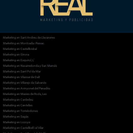
Marketing en Sant Andreu de Llavaneres
Marketing en Montcada i Reixac
Marketing en Castellbisbal
Marketing en Girona
Marketing en Esquirol, L’
Marketing en Navarredonda y San Mamés
Marketing en Sant Pol de Mar
Marketing en Vilassar de Dalt
Marketing en Villarejo de Salvanés
Marketing en Avinyonet del Penedès
Marketing en Masies de Roda, Les
Marketing en Cardedeu
Marketing en Centelles
Marketing en Torrelodones
Marketing en Sagàs
Marketing en Lozoya
Marketing en Castellbell i el Vilar