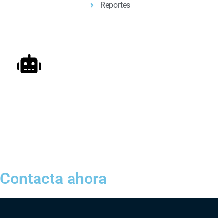
Reportes
Automatizacion de Procesos
Automatización de procesos para empresas y
profesionales, con ayuda de inteligencia artificial.
Contacta ahora