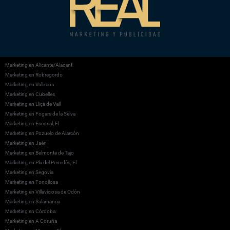
Marketing en Alicante/Alacant
Marketing en Robregordo
Marketing en Vallirana
Marketing en Cubelles
Marketing en Lliçà de Vall
Marketing en Fogars de la Selva
Marketing en Escorial, El
Marketing en Pozuelo de Alarcón
Marketing en Jaén
Marketing en Belmonte de Tajo
Marketing en Pla del Penedès, El
Marketing en Segovia
Marketing en Fonollosa
Marketing en Villaviciosa de Odón
Marketing en Salamanca
Marketing en Córdoba
Marketing en A Coruña