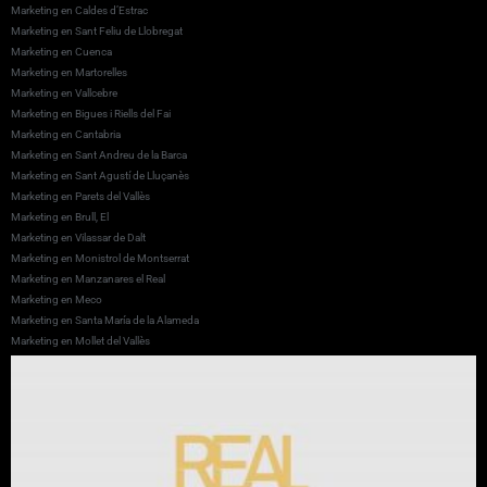
Marketing en Caldes d’Estrac
Marketing en Sant Feliu de Llobregat
Marketing en Cuenca
Marketing en Martorelles
Marketing en Vallcebre
Marketing en Bigues i Riells del Fai
Marketing en Cantabria
Marketing en Sant Andreu de la Barca
Marketing en Sant Agustí de Lluçanès
Marketing en Parets del Vallès
Marketing en Brull, El
Marketing en Vilassar de Dalt
Marketing en Monistrol de Montserrat
Marketing en Manzanares el Real
Marketing en Meco
Marketing en Santa María de la Alameda
Marketing en Mollet del Vallès