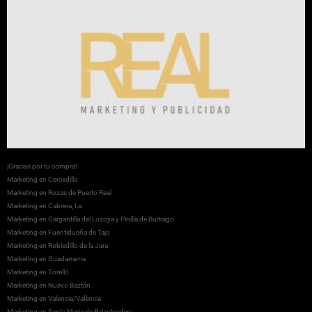
¡Gracias por tu compra!
Marketing en Cercedilla
Marketing en Rozas de Puerto Real
Marketing en Cabrera, La
Marketing en Gargantilla del Lozoya y Pinilla de Buitrago
Marketing en Fuentidueña de Tajo
Marketing en Robledillo de la Jara
Marketing en Guadarrama
Marketing en Torelló
Marketing en Nuevo Baztán
Marketing en Valencia/València
Marketing en Santa Maria de Palautordera