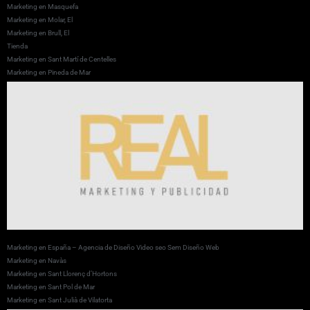
Marketing en Masquefa
Marketing en Molar, El
Marketing en Brull, El
Tienda
Marketing en Sant Martí de Centelles
Marketing en Pineda de Mar
Marketing en España – Agencia de Diseño Video seo Sem Diseño Web
Marketing en Navàs
Marketing en Sant Llorenç d’Hortons
Marketing en Sant Pol de Mar
Marketing en Sant Julià de Vilatorta