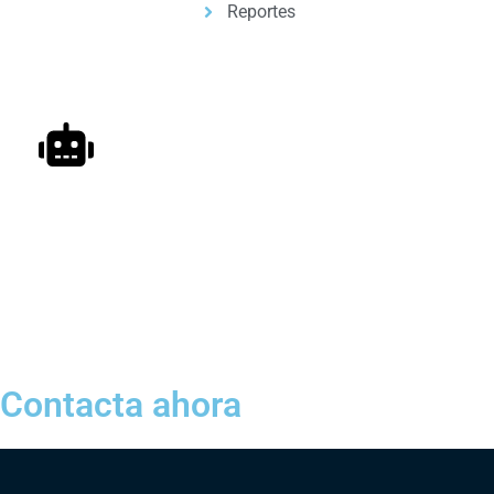
Reportes
Automatizacion de Procesos
Automatización de procesos para empresas y
profesionales, con ayuda de inteligencia artificial.
Contacta ahora