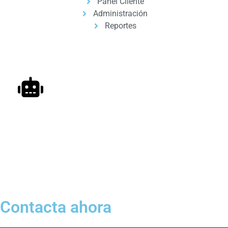
Panel Cliente
Administración
Reportes
Automatizacion de Procesos
Automatización de procesos para empresas y
profesionales, con ayuda de inteligencia artificial.
Contacta ahora