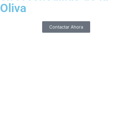
Oliva
Contactar Ahora
Paginas web
Desarrollamos y diseñamos web funcionales y
esteticas en Fresnedillas de la Oliva.