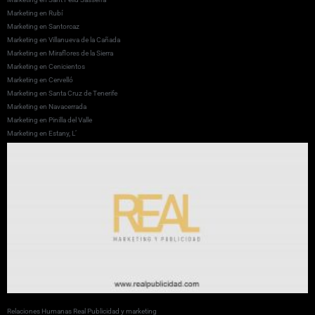
Marketing en Rubí
Marketing en Santorcaz
Marketing en Villanueva de la Cañada
Marketing en Miraflores de la Sierra
Marketing en Cenicientos
Marketing en Cervelló
Marketing en Santa Cruz de Tenerife
Marketing en Navacerrada
Marketing en Pinilla del Valle
Marketing en Estany, L’
Relaciones Humanas Real Publicidad y marketing