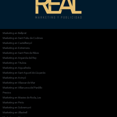
Marketing en Bellprat
Marketing en Sant Feliu de Codines
Marketing en Castellterçol
Marketing en Estremera
Marketing en Sant Pere de Ribes
Marketing en Arganda del Rey
Marketing en Titulcia
Marketing en Aiguafreda
Marketing en Sant Agustí de Lluçanès
Marketing en Avinyó
Marketing en Vilassar de Mar
Marketing en Villanueva del Pardillo
Precios
Marketing en Masies de Roda, Les
Marketing en Pinto
Marketing en Sobremunt
Marketing en Ullastrell